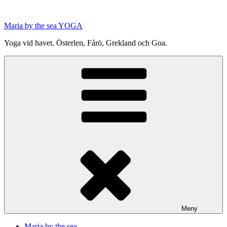
Hoppa
till
Maria by the sea YOGA
innehåll
Yoga vid havet. Österlen, Fårö, Grekland och Goa.
Meny
Maria by the sea