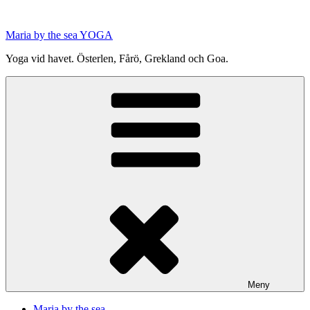
Hoppa
till
Maria by the sea YOGA
innehåll
Yoga vid havet. Österlen, Fårö, Grekland och Goa.
Meny
Maria by the sea