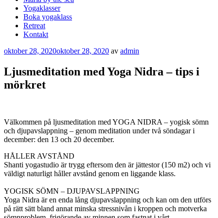
Yogaklasser
Boka yogaklass
Retreat
Kontakt
Publicerat
oktober 28, 2020
oktober 28, 2020
av
admin
Ljusmeditation med Yoga Nidra – tips i
mörkret
Välkommen på ljusmeditation med YOGA NIDRA – yogisk sömn
och djupavslappning – genom meditation under två söndagar i
december: den 13 och 20 december.
HÅLLER AVSTÅND
Shanti yogastudio är trygg eftersom den är jättestor (150 m2) och vi
väldigt naturligt håller avstånd genom en liggande klass.
YOGISK SÖMN – DJUPAVSLAPPNING
Yoga Nidra är en enda lång djupavslappning och kan om den utförs
på rätt sätt bland annat minska stressnivån i kroppen och motverka
sömnproblem, frigörande av minnen som fastnat i vårt