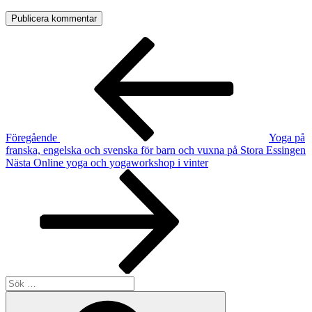
Inläggsnavigering
Föregående
inlägg
Föregående
Yoga på
franska, engelska och svenska för barn och vuxna på Stora Essingen
Nästa
Nästa
Online yoga och yogaworkshop i vinter
inlägg
Sök
efter:
Sök