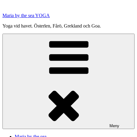
Hoppa
till
Maria by the sea YOGA
innehåll
Yoga vid havet. Österlen, Fårö, Grekland och Goa.
Meny
Maria by the sea