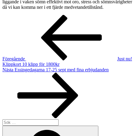
liggande i vaken sömn effektivt mot oro, stress och sömnsvårigheter
då vi kan komma ner i ett fjärde medvetandetillstånd.
Inläggsnavigering
Föregående
inlägg
Föregående
Just nu!
Klippkort 10 klipp för 1800kr
Nästa
Nästa
Essingedagarna 17-25 sept med fina erbjudanden
inlägg
Sök
efter:
Sök