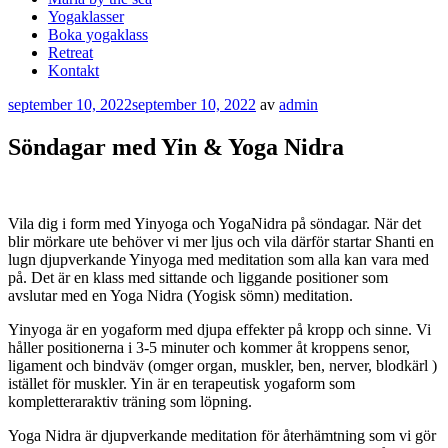
Yogaklasser
Boka yogaklass
Retreat
Kontakt
Publicerat
september 10, 2022
september 10, 2022
av
admin
Söndagar med Yin & Yoga Nidra
Vila dig i form med Yinyoga och YogaNidra på söndagar. När det
blir mörkare ute behöver vi mer ljus och vila därför startar Shanti en
lugn djupverkande Yinyoga med meditation som alla kan vara med
på. Det är en klass med sittande och liggande positioner som
avslutar med en Yoga Nidra (Yogisk sömn) meditation.
Yinyoga är en yogaform med djupa effekter på kropp och sinne. Vi
håller positionerna i 3-5 minuter och kommer åt kroppens senor,
ligament och bindväv (omger organ, muskler, ben, nerver, blodkärl )
istället för muskler. Yin är en terapeutisk yogaform som
kompletteraraktiv träning som löpning.
Yoga Nidra är djupverkande meditation för återhämtning som vi gör