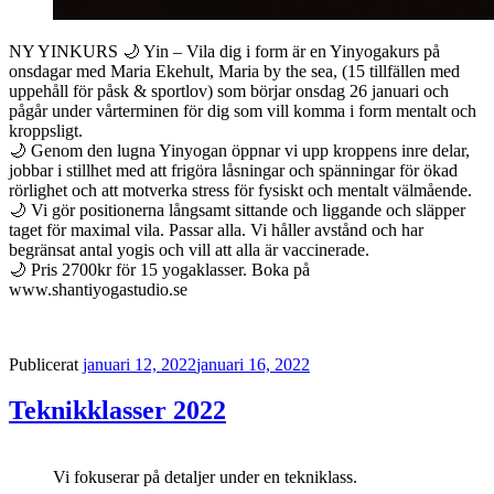
NY YINKURS 🌙 Yin – Vila dig i form är en Yinyogakurs på
onsdagar med Maria Ekehult, Maria by the sea, (15 tillfällen med
uppehåll för påsk & sportlov) som börjar onsdag 26 januari och
pågår under vårterminen för dig som vill komma i form mentalt och
kroppsligt.
🌙 Genom den lugna Yinyogan öppnar vi upp kroppens inre delar,
jobbar i stillhet med att frigöra låsningar och spänningar för ökad
rörlighet och att motverka stress för fysiskt och mentalt välmående.
🌙 Vi gör positionerna långsamt sittande och liggande och släpper
taget för maximal vila. Passar alla. Vi håller avstånd och har
begränsat antal yogis och vill att alla är vaccinerade.
🌙 Pris 2700kr för 15 yogaklasser. Boka på
www.shantiyogastudio.se
Publicerat
januari 12, 2022
januari 16, 2022
Teknikklasser 2022
Vi fokuserar på detaljer under en tekniklass.