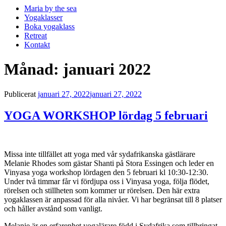
Maria by the sea
Yogaklasser
Boka yogaklass
Retreat
Kontakt
Månad:
januari 2022
Publicerat
januari 27, 2022
januari 27, 2022
YOGA WORKSHOP lördag 5 februari
Missa inte tillfället att yoga med vår sydafrikanska gästlärare
Melanie Rhodes som gästar Shanti på Stora Essingen och leder en
Vinyasa yoga workshop lördagen den 5 februari kl 10:30-12:30.
Under två timmar får vi fördjupa oss i Vinyasa yoga, följa flödet,
rörelsen och stillheten som kommer ur rörelsen. Den här extra
yogaklassen är anpassad för alla nivåer. Vi har begränsat till 8 platser
och håller avstånd som vanligt.
Melanie är en erfarenhet yogalärare född i Sydafrika som tillbringat